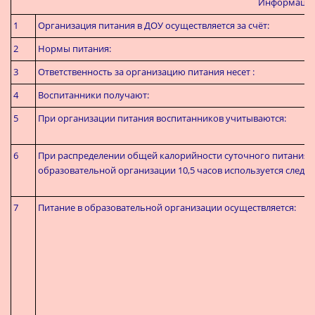
Информация 
1
Организация питания в ДОУ осуществляется за счёт:
2
Нормы питания:
3
Ответственность за организацию питания несет :
4
Воспитанники получают:
5
При организации питания воспитанников учитываются:
6
При распределении общей калорийности суточного питания 
образовательной организации 10,5 часов используется след
7
Питание в образовательной организации осуществляется: