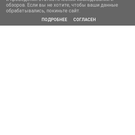
обзоров. Если вы не хотите, чтобы ваши данные
обрабатывались, покиньте сайт.
ПОДРОБНЕЕ
СОГЛАСЕН
© 2017 Детский сад "Подсолнушек"    
в соответствии с приказом №785 Рособрнадзора от 29.05.2014 с 
изменениями от 2020 г.