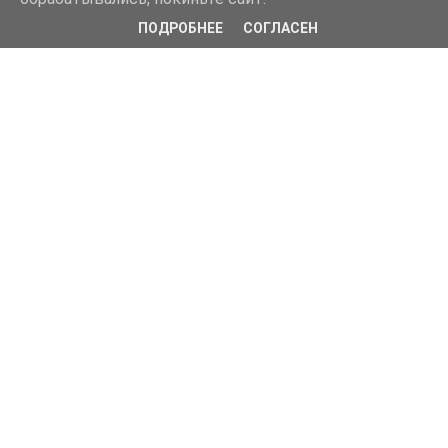
ПОДРОБНЕЕ
СОГЛАСЕН
© 2017 Детский сад "Подсолнушек"    
в соответствии с приказом №785 Рособрнадзора от 29.05.2014 с 
изменениями от 2020 г.
Все персональные данные размещены с согласия субъекта (ов) на 
обработку персональных данных.